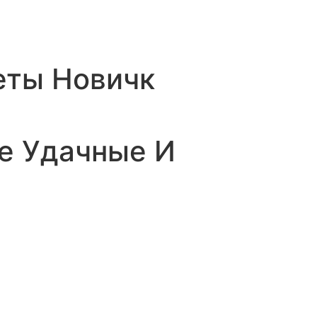
еты Новичк
ые Удачные И