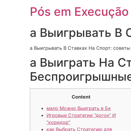
Pós em Execução
а Выигрывать В 
а Выигрывать В Ставках На Спорт: советы
а Выиграть На С
Беспроигрышные
Content
мало Можно Выиграть в Бк
Игровые Стратегии “догон” И
“коридор”
как Выбрать Стратегию для