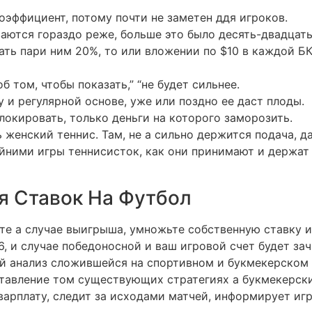
оэффициент, потому почти не заметен ддя игроков.
аются гораздо реже, больше это было десять-двадцать
ать пари ним 20%, то или вложении по $10 в каждой БК
б том, чтобы показать,” “не будет сильнее.
 и регулярной основе, уже или поздно ее даст плоды.
блокировать, только деньги на которого заморозить.
 женский теннис. Там, не а сильно держится подача, д
йними игры теннисисток, как они принимают и держат
я Ставок На Футбол
ите а случае выигрыша, умножьте собственную ставку и
56, и случае победоносной и ваш игровой счет будет за
й анализ сложившейся на спортивном и букмекерском р
ставление том существующих стратегиях а букмекерски
кварплату, следит за исходами матчей, информирует иг