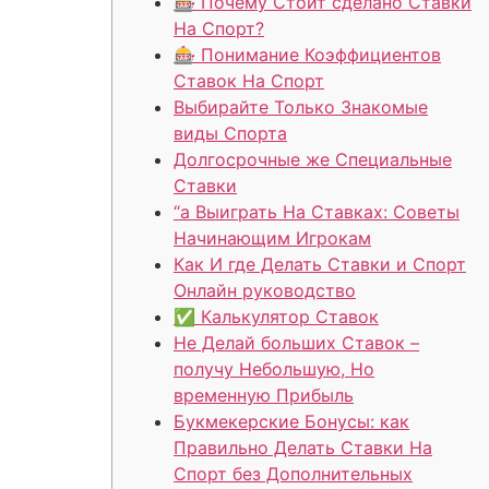
🎰 Почему Стоит сделано Ставки
На Спорт?
🎰 Понимание Коэффициентов
Ставок На Спорт
Выбирайте Только Знакомые
виды Спорта
Долгосрочные же Специальные
Ставки
“а Выиграть На Ставках: Советы
Начинающим Игрокам
Как И где Делать Ставки и Спорт
Онлайн руководство
✅ Калькулятор Ставок
Не Делай больших Ставок –
получу Небольшую, Но
временную Прибыль
Букмекерские Бонусы: как
Правильно Делать Ставки На
Спорт без Дополнительных