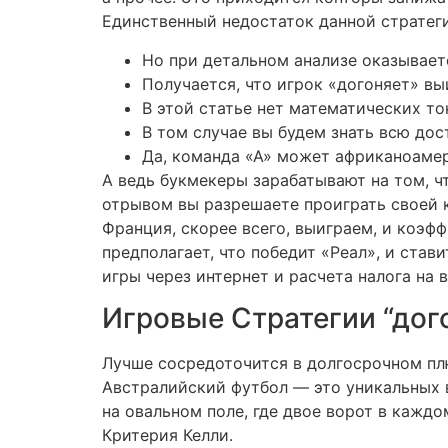
Единственный недостаток данной стратеги
Но при детальном анализе оказывает
Получается, что игрок «догоняет» в
В этой статье нет математических то
В том случае вы будем знать всю дос
Да, команда «А» может африканоамер
А ведь букмекеры зарабатывают на том, ч
отрывом вы разрешаете проиграть своей к
Франция, скорее всего, выиграем, и коэф
предполагает, что победит «Реал», и стави
игры через интернет и расчета налога на
Игровые Стратегии “дого
Лучше сосредоточится в долгосрочном плю
Австралийский футбол ― это уникальных 
на овальном поле, где двое ворот в кажд
Критерия Келли.