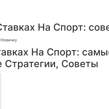
Ставках На Спорт: сов
 Новичку
тавках На Спорт: сам
 Стратегии, Советы