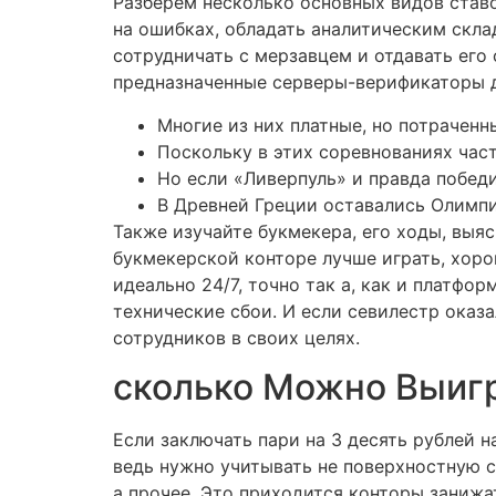
Разберем несколько основных видов ставо
на ошибках, обладать аналитическим скл
сотрудничать с мерзавцем и отдавать его
предназначенные серверы-верификаторы д
Многие из них платные, но потраченн
Поскольку в этих соревнованиях час
Но если «Ливерпуль» и правда побед
В Древней Греции оставались Олимпий
Также изучайте букмекера, его ходы, выя
букмекерской конторе лучше играть, хоро
идеально 24/7, точно так а, как и платфо
технические сбои. И если севилестр оказ
сотрудников в своих целях.
сколько Можно Выигр
Если заключать пари на 3 десять рублей н
ведь нужно учитывать не поверхностную с
а прочее. Это приходится конторы занижа