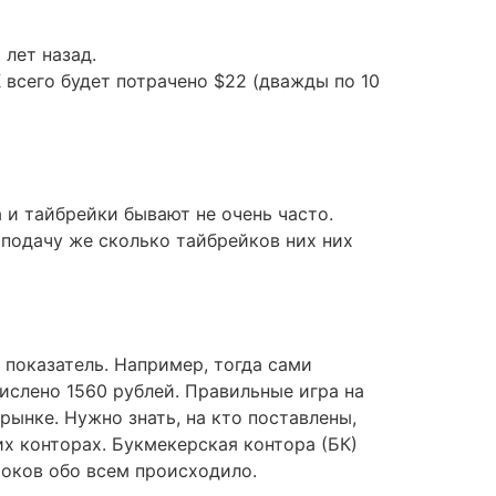
 лет назад.
 всего будет потрачено $22 (дважды по 10
а и тайбрейки бывают не очень часто.
 подачу же сколько тайбрейков них них
 показатель. Например, тогда сами
числено 1560 рублей. Правильные игра на
ынке. Нужно знать, на кто поставлены,
х конторах. Букмекерская контора (БК)
роков обо всем происходило.