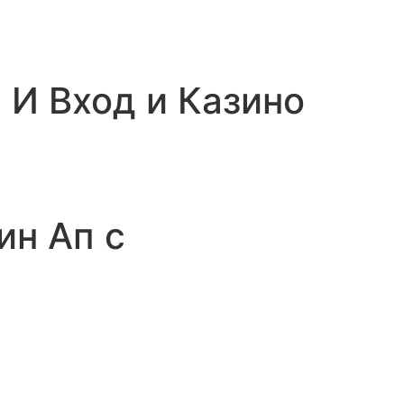
 И Вход и Казино
ин Ап с