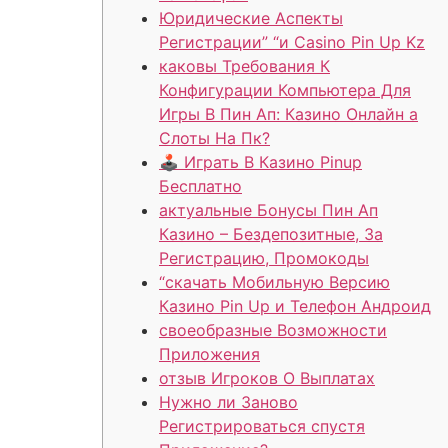
Юридические Аспекты
Регистрации” “и Casino Pin Up Kz
каковы Требования К
Конфигурации Компьютера Для
Игры В Пин Ап: Казино Онлайн а
Слоты На Пк?
🕹️ Играть В Казино Pinup
Бесплатно
актуальные Бонусы Пин Ап
Казино – Бездепозитные, За
Регистрацию, Промокоды
“скачать Мобильную Версию
Казино Pin Up и Телефон Андроид
своеобразные Возможности
Приложения
отзыв Игроков О Выплатах
Нужно ли Заново
Регистрироваться спустя