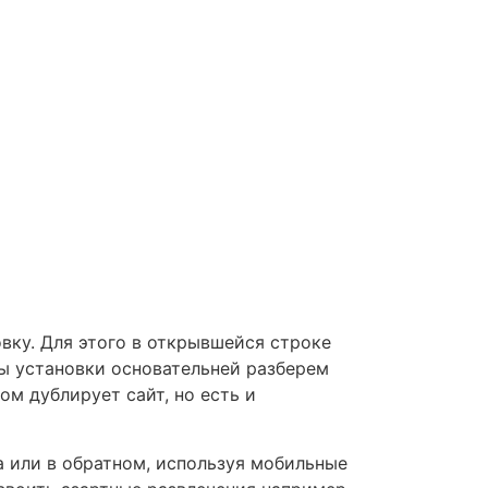
вку. Для этого в открывшейся строке
сы установки основательней разберем
м дублирует сайт, но есть и
а или в обратном, используя мобильные