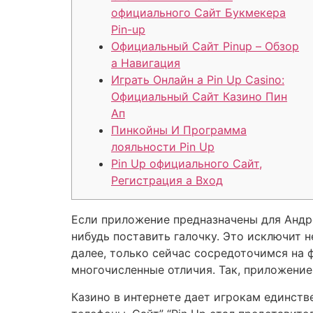
официального Сайт Букмекера
Pin-up
Официальный Сайт Pinup – Обзор
а Навигация
Играть Онлайн а Pin Up Casino:
Официальный Сайт Казино Пин
Ап
Пинкойны И Программа
лояльности Pin Up
Pin Up официального Сайт,
Регистрация а Вход
Если приложение предназначены для Андро
нибудь поставить галочку. Это исключит 
далее, только сейчас сосредоточимся на 
многочисленные отличия. Так, приложени
Казино в интернете дает игрокам единств