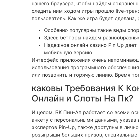
нашего браузера, чтобы найдем сохраненн
следить ним ходом игры прошло live-тран
пользователь. Как же игра будет сделана,
Особенно популярны такие виды спорта
Здесь бетторы найдем разнообразные
Надежное онлайн казино Pin Up дает 
мобильную версию.
Интерфейс приложения очень напоминающе
использования программного обеспечения,
или позвонить и горячую линию. Время то
каковы Требования К Ко
Онлайн и Слоты На Пк?
И целом, БК Пин-Ап работает со всеми ос
анкету с персональными данными, указав
экспертов Pin-Up, также доступны в личн
розыгрыши больших призов, специальные 