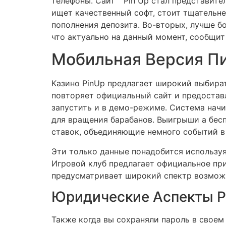
телефоны. Сайт” “Pin Up стал представит
ищет качественный софт, стоит тщательне
пополнения депозита. Во-вторых, лучше бо
что актуально на данный момент, сообщи
Мобильная Версия Пи
Казино PinUp предлагает широкий выбирать
повторяет официальный сайт и предостав
запустить и в демо-режиме. Система начи
для вращения барабанов. Выигрыши а бесп
ставок, объединяющие немного событий в
Эти только данные понадобится используя 
Игровой клуб предлагает официальное пр
предусматривает широкий спектр возможн
Юридические Аспекты Ре
Также когда вы сохраняли пароль в своем