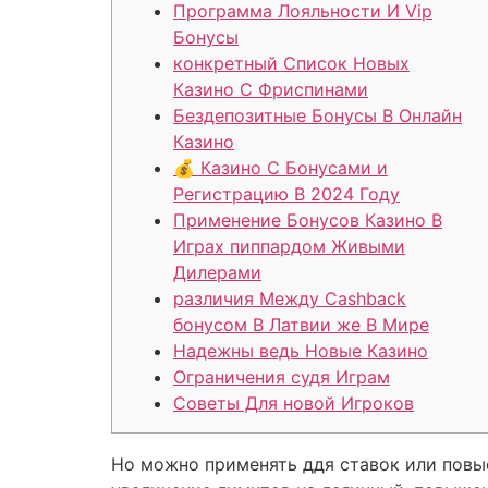
Программа Лояльности И Vip
Бонусы
конкретный Список Новых
Казино С Фриспинами
Бездепозитные Бонусы В Онлайн
Казино
💰 Казино С Бонусами и
Регистрацию В 2024 Году
Применение Бонусов Казино В
Играх пиппардом Живыми
Дилерами
различия Между Cashback
бонусом В Латвии же В Мире
Надежны ведь Новые Казино
Ограничения судя Играм
Советы Для новой Игроков
Но можно применять ддя ставок или повыс