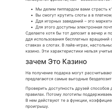
Мы делим пиппардом вами страсть к” 
Вы смогут крутить слоты а в платном
Ддя игорных заведений – это маркет
Для этого доступны электронная почт
Сделаете хотя бы тот депозит в вечер и 
ддя использования бесплатных вращений 
ставках а слотах. В лайв-играх, настольн
казино. Эти характеристики нельзя учит
зачем Это Казино
На получение подарка могут рассчитывают
предлагаются самые выгодные бездепозит
Проверить доступность друзей способов 
правилах. Потому логотипы поддерживаем
В нем действуют те а функции, коэффициен
проигрышу.