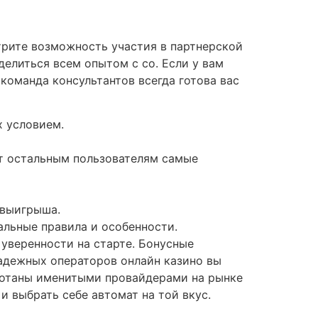
трите возможность участия в партнерской
елиться всем опытом с со. Если у вам
команда консультантов всегда готова вас
х условием.
т остальным пользователям самые
 выигрыша.
льные правила и особенности.
уверенности на старте. Бонусные
надежных операторов онлайн казино вы
аботаны именитыми провайдерами на рынке
и выбрать себе автомат на той вкус.