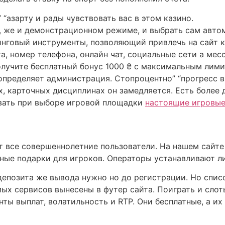
“азарту и рады чувствовать вас в этом казино.
, же и демонстрационном режиме, и выбрать сам автом
инговый инструменты, позволяющий привлечь на сайт 
а, номер телефона, онлайн чат, социальные сети а мес
получите бесплатный бонус 1000 ₴ с максимальным лим
определяет администрация. Стопроцентно” “прогресс 
ых, карточных дисциплинах он замедляется. Есть более
ывать при выборе игровой площадки
настоящие игровые
 все совершеннолетние пользователи. На нашем сайте 
ные подарки для игроков. Операторы устанавливают ли
депозита же вывода нужно но до регистрации. Но спи
ых сервисов вынесены в футер сайта. Поиграть и слот
ты выплат, волатильность и RTP. Они бесплатные, а их