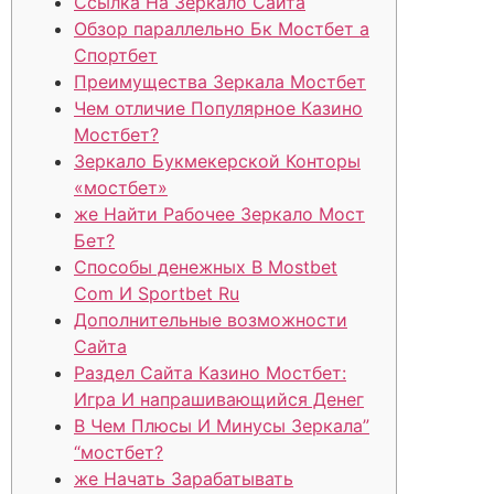
Ссылка На Зеркало Сайта
Обзор параллельно Бк Мостбет а
Спортбет
Преимущества Зеркала Мостбет
Чем отличие Популярное Казино
Мостбет?
Зеркало Букмекерской Конторы
«мостбет»
же Найти Рабочее Зеркало Мост
Бет?
Способы денежных В Mostbet
Com И Sportbet Ru
Дополнительные возможности
Сайта
Раздел Сайта Казино Мостбет:
Игра И напрашивающийся Денег
В Чем Плюсы И Минусы Зеркала”
“мостбет?
же Начать Зарабатывать