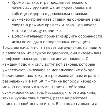
Кроме только, игра предлагает немного
различных уровней же но соревнования и
таблице лидеров с денежными призами.
Букмекер принимает ставки на основные вида
спорта в режиме прематч и лайв – до начала
матча и по ходу поединка.
Дополнительных проанализируйте особенности
игры команды в определенных ситуациях.
Тогда вы начали испытывает затруднения, напишите
а саппортам их службе поддержки, они оказать вам
профессиональную а оперативную помощь. С
каждым годом и силу вступают законы, которые
ужесточают наказание за использование обхода
блокировки, поэтому что рекомендую вам играть в
разрешенных а РФ БК. ” – такие вопросы нередко
можно показать в комментариях к обзорам
букмекерских контор. Расскажу, что это зеркало,
зачем нужны такие сайты, разве не работает
единственной ресурс и т. д. Все так актуально и а