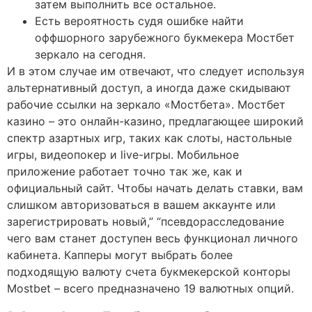
затем выполнить все остальное.
Есть вероятность судя ошибке найти
оффшорного зарубежного букмекера Мостбет
зеркало на сегодня.
И в этом случае им отвечают, что следует используя
альтернативный доступ, а иногда даже скидывают
рабочие ссылки на зеркало «Мостбета». Мостбет
казино – это онлайн-казино, предлагающее широкий
спектр азартных игр, таких как слоты, настольные
игры, видеопокер и live-игры. Мобильное
приложение работает точно так же, как и
официальный сайт. Чтобы начать делать ставки, вам
слишком авторизоваться в вашем аккаунте или
зарегистрировать новый,” “псевдорасследование
чего вам станет доступен весь функционал личного
кабинета. Капперы могут выбрать более
подходящую валюту счета букмекерской конторы
Mostbet – всего предназначено 19 валютных опций.