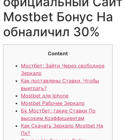
официальный Сайт
Mostbet Бонус На
обналичил 30%
Content
Мостбет: Зайти Через свободное
Зеркало
Как поставлены Ставки, Чтобы
выиграть?
Mostbet для Iphone
Mostbet Рабочее Зеркало
Бк Мостбет: такие Ставки По
высоким Коэффициентам
Как Скачать Зеркало Mostbet На
Пк?