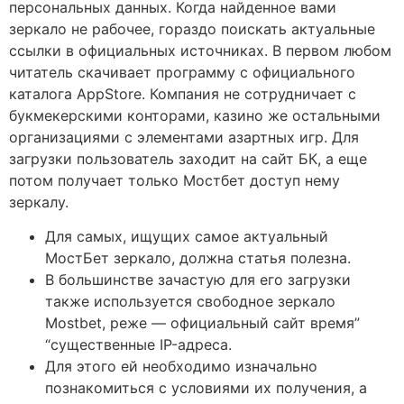
персональных данных. Когда найденное вами
зеркало не рабочее, гораздо поискать актуальные
ссылки в официальных источниках. В первом любом
читатель скачивает программу с официального
каталога AppStore. Компания не сотрудничает с
букмекерскими конторами, казино же остальными
организациями с элементами азартных игр. Для
загрузки пользователь заходит на сайт БК, а еще
потом получает только Мостбет доступ нему
зеркалу.
Для самых, ищущих самое актуальный
МостБет зеркало, должна статья полезна.
В большинстве зачастую для его загрузки
также используется свободное зеркало
Mostbet, реже — официальный сайт время”
“существенные IP-адреса.
Для этого ей необходимо изначально
познакомиться с условиями их получения, а