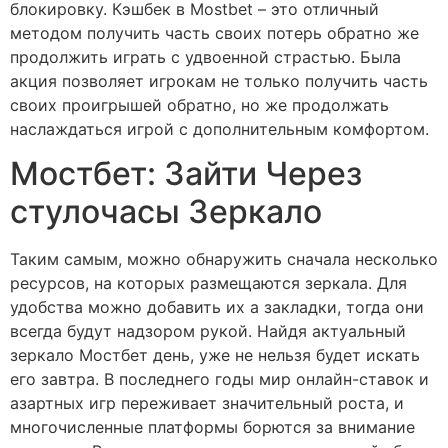
блокировку. Кэшбек в Mostbet – это отличный
методом получить часть своих потерь обратно же
продолжить играть с удвоенной страстью. Была
акция позволяет игрокам не только получить часть
своих проигрышей обратно, но же продолжать
наслаждаться игрой с дополнительным комфортом.
Мостбет: Зайти Через
стулочасы Зеркало
Таким самым, можно обнаружить сначала несколько
ресурсов, на которых размещаются зеркала. Для
удобства можно добавить их а закладки, тогда они
всегда будут надзором рукой. Найдя актуальный
зеркало Мостбет день, уже не нельзя будет искать
его завтра. В последнего годы мир онлайн-ставок и
азартных игр переживает значительный роста, и
многочисленные платформы борются за внимание