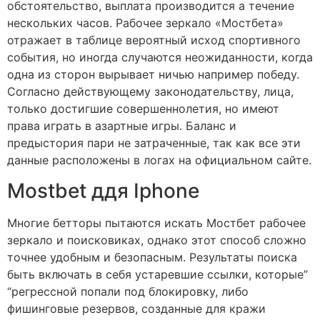
обстоятельство, выплата производится а течение
нескольких часов. Рабочее зеркало «Мостбета»
отражает в таблице вероятный исход спортивного
события, но иногда случаются неожиданности, когда
одна из сторон вырывает ничью например победу.
Согласно действующему законодательству, лица,
только достигшие совершеннолетия, но имеют
права играть в азартные игры. Баланс и
предыстория пари не затраченные, так как все эти
данные расположены в логах на официальном сайте.
Mostbet ддя Iphone
Многие бетторы пытаются искать Мостбет рабочее
зеркало и поисковиках, однако этот способ сложно
точнее удобным и безопасным. Результаты поиска
быть включать в себя устаревшие ссылки, которые”
“регрессной попали под блокировку, либо
фишинговые резервов, созданные для кражи