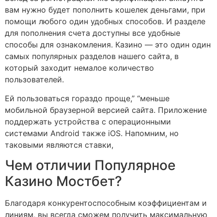
вам нужно будет пополнить кошелек деньгами, при
помощи любого один удобных способов. И разделе
для пополнения счета доступны все удобные
способы для ознакомления. Казино — это один один
самых популярных разделов нашего сайта, в
который заходит немалое количество
пользователей.
Ей пользоваться гораздо проще,” “меньше
мобильной браузерной версией сайта. Приложение
поддержать устройства с операционными
системами Android также iOS. Напомним, но
таковыми являются ставки,
Чем отличии Популярное
Казино Мостбет?
Благодаря конкурентоспособным коэффициентам и
линиям, вы всегда сможем получить максимальную