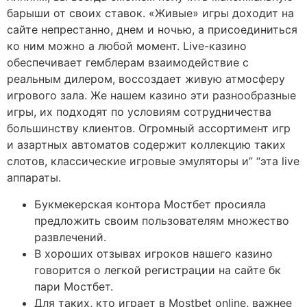
барыши от своих ставок. «Живые» игры доходит на
сайте непрестанно, днем и ночью, а присоединиться
ко ним можно а любой момент. Live-казино
обеспечивает гемблерам взаимодействие с
реальным дилером, воссоздает живую атмосферу
игрового зала. Же нашем казино эти разнообразные
игры, их подходят по условиям сотрудничества
большинству клиентов. Огромный ассортимент игр
и азартных автоматов содержит коллекцию таких
слотов, классические игровые эмуляторы и” “эта live
аппараты.
Букмекерская контора Мостбет просияла
предложить своим пользователям множество
развлечений.
В хороших отзывах игроков нашего казино
говорится о легкой регистрации на сайте бк
пари Мостбет.
Для таких, кто играет в Mostbet online, важнее