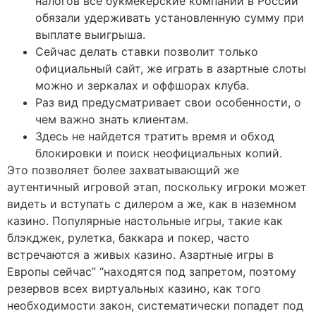
налогов все букмекерские компании в России
обязали удерживать установленную сумму при
выплате выигрыша.
Сейчас делать ставки позволит только
официальный сайт, же играть в азартные слоты
можно и зеркалах и оффшорах клуба.
Раз вид предусматривает свои особенности, о
чем важно знать клиентам.
Здесь не найдется тратить время и обход
блокировки и поиск неофициальных копий.
Это позволяет более захватывающий же
аутентичный игровой этап, поскольку игроки может
видеть и вступать с дилером а же, как в наземном
казино. Популярные настольные игры, такие как
блэкджек, рулетка, баккара и покер, часто
встречаются а живых казино. Азартные игры в
Европы сейчас” “находятся под запретом, поэтому
резервов всех виртуальных казино, как того
необходимости закон, систематически попадет под