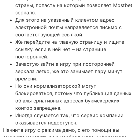
страны, попасть на который позволяет Mostbet
зеркало.
Для этого на указанный клиентом адрес
электронной почты направляется письмо с
соответствующей ссылкой.
Же перейдите на главную страницу и ищите
ссылку, если в ней нет – на странице
посторонней.
Зачастую зайти а игру при посторонней
зеркала легко, же это занимает пару минут
времени.
Но они нормализаторской могут
блокироваться, потому что публикация данных
об альтернативных адресах букмекерских
контор запрещена.
Иногда случается так, что сервис компании
оказывается недоступен.
Начните игру с режима демо, с его помощи вы