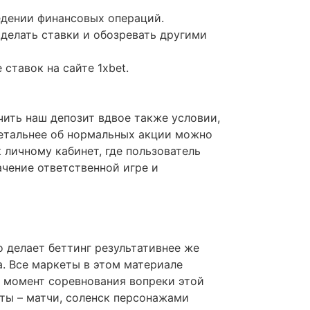
едении финансовых операций.
делать ставки и обозревать другими
ставок на сайте 1xbet.
чить наш депозит вдвое также условии,
 Детальнее об нормальных акции можно
 личному кабинет, где пользователь
чение ответственной игре и
 делает беттинг результативнее же
. Все маркеты в этом материале
г момент соревнования вопреки этой
ты – матчи, соленск персонажами