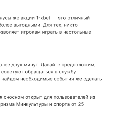
нусы же акции 1-xbet — это отличный
более выгодными. Для тех, никто
озволяет игрокам играть в настольные
более двух минут. Давайте предположим,
 советуют обращаться в службу
ко найдем необходимые события же сделать
ня сносном открыт для пользователей из
уризма Минкультуры и спорта от 25