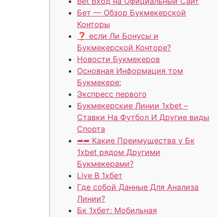
Bet Вход на Официальный Сайт
Бет — Обзор Букмекерской
Конторы
❓ если Ли Бонусы и
Букмекерской Конторе?
Новости Букмекеров
Основная Информация том
Букмекере:
Экспресс первого
Букмекерские Линии 1xbet –
Ставки На Футбол И Другие виды
Спорта
➦➦ Какие Преимущества у Бк
1xbet рядом Другими
Букмекерами?
Live В 1хбет
Где собой Данные Для Анализа
Линии?
Бк 1хбет: Мобильная