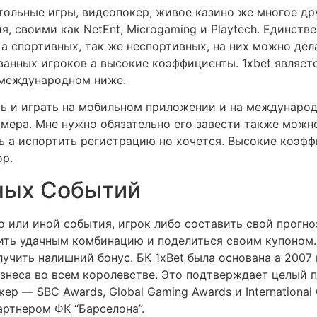
стольные игры, видеопокер, живое казино же многое д
, своими как NetEnt, Microgaming и Playtech. Единств
а спортивных, так же неспортивных, на них можно дела
ванных игроков а высокие коэффициенты. 1xbet являет
 международном ниже.
ть и играть на мобильном приложении и на международ
номера. Мне нужно обязательно его завести также можн
ть а испортить регистрацию но хочется. Высокие коэ
ор.
ных Событий
 или иной события, игрок либо составить свой прогноз
ть удачным комбинацию и поделиться своим купоном. 
учить налишний бонус. БК 1xBet была основана а 2007
изнеса во всем королевстве. Это подтверждает целый 
р — SBC Awards, Global Gaming Awards и International
артнером ФК “Барселона”.