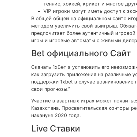
теннис, хоккей, крикет и многое друг
VIP-игроки могут иметь доступ к эк
В общей общей на официальном сайте игор
методом увеличить свой выигрыш. Обязате
предпочитает более аутентичный игровой 
игры и игровые автоматы с живыми диле
Bet официального Сайт
Скачать 1хБет а установить его невозмож
как загрузить приложения на различные 
поддержки 1xbet в случае возникновение 
свои прогнозы.”
Участие в азартных играх может появитьс
Казахстана. Просветительская конторы ре
накануне 2020 года.
Live Ставки