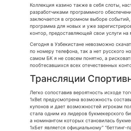
Коллекция казино также в себя слоты, на
разработчиками программного обеспечения
заключается в огромном выборе событий, 
программа для новых и уже зарегистриро
контор, предоставляющей свои услуги на
Сегодня в Узбекистане невозможно скача
по номеру телефона, так а нет русского 
самом БК я не совсем понятно, а рискова
пообтесавшихся всех отечественных конт
Трансляции Спортив
Легко сопоставив вероятность исходе того
1xBet предусмотрена возможность состави
купонов и дает возможностей игрокам пол
стала одним из лидеров букмекерского б
а номинантом которых становилась букмеке
1хБет является официальному” “беттинг-п