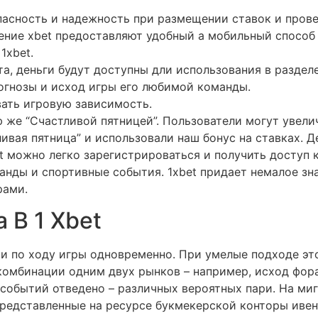
пасность и надежность при размещении ставок и пров
ение xbet предоставляют удобный а мобильный способ 
1xbet.
, деньги будут доступны дли использования в разделе 
огнозы и исход игры его любимой команды.
вать игровую зависимость.
же “Счастливой пятницей”. Пользователи могут увели
ливая пятница” и использовали наш бонус на ставках.
et можно легко зарегистрироваться и получить доступ к
нды и спортивные события. 1xbet придает немалое зна
рами.
 В 1 Xbet
и по ходу игры одновременно. При умелые подходе это
комбинации одним двух рынков – например, исход фора
событий отведено – различных вероятных пари. На ми
представленные на ресурсе букмекерской конторы ивен