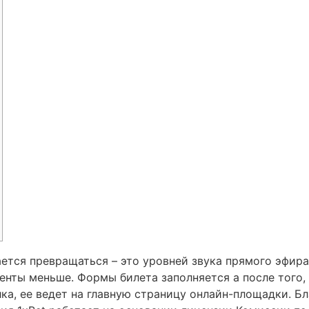
ется превращаться – это уровней звука прямого эфир
нты меньше. Формы билета заполняется а после того, 
ка, ее ведет на главную страницу онлайн-площадки. Б